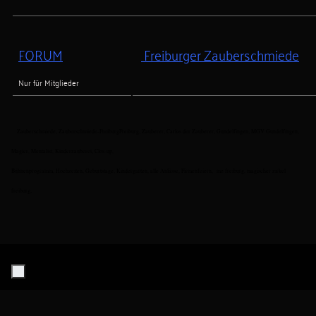
FORUM
Freiburger Zauberschmiede
Nur für Mitglieder
Zauberschmiede, Zauberschmiede-FreiburgFreiburg, Zauberer, Carlos der Zauberer, Gundelfingen, MGV Gundelfingen,
Magier, Mentalist, Kinderzauberei, Clos-up,
Bühnenprogramm, Hochzeiten, Geburtstage, Kindergarten, alle Anlässe, Firmenfeiern, mz freiburg, magischer zirkel
freiburg,